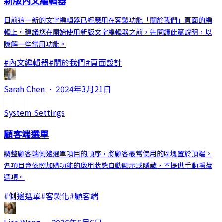
新版內文編輯器
目前這一新的文字編輯器已經應用在客製功能「關於我們」頁面的編
輯上。建議您在開始使用新版文字編輯器之前，先閱讀此篇說明，以
瞭解一些常用功能。
#
內文編輯器
#
關於我們
#
頁面設計
Sarah Chen
·
2024年3月21日
System Settings
顧客端選單
調整顧客端側邊選單項目的順序，將顧客最常使用的區塊置於頂端。
各項目會依照加購功能的啟用狀態自動顯示或隱藏，不提供手動隱藏
選項。
#
側邊選單
#
客製化
#
顧客端