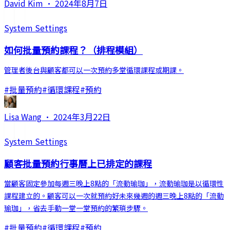
David Kim
·
2024年8月7日
System Settings
如何批量預約課程？（排程模組）
管理者後台與顧客都可以一次預約多堂循環課程或期課。
#
批量預約
#
循環課程
#
預約
Lisa Wang
·
2024年3月22日
System Settings
顧客批量預約行事曆上已排定的課程
當顧客固定參加每週三晚上8點的「流動瑜珈」，流動瑜珈是以循環性
課程建立的。顧客可以一次就預約好未來幾週的週三晚上8點的「流動
瑜珈」，省去手動一堂一堂預約的繁瑣步驟。
#
批量預約
#
循環課程
#
預約