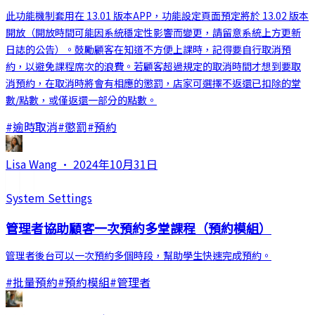
此功能機制套用在 13.01 版本APP，功能設定頁面預定將於 13.02 版本
開放（開放時間可能因系統穩定性影響而變更，請留意系統上方更新
日誌的公告）。鼓勵顧客在知道不方便上課時，記得要自行取消預
約，以避免課程席次的浪費。若顧客超過規定的取消時間才想到要取
消預約，在取消時將會有相應的懲罰，店家可選擇不返還已扣除的堂
數/點數，或僅返還一部分的點數。
#
逾時取消
#
懲罰
#
預約
Lisa Wang
·
2024年10月31日
System Settings
管理者協助顧客一次預約多堂課程（預約模組）
管理者後台可以一次預約多個時段，幫助學生快速完成預約。
#
批量預約
#
預約模組
#
管理者