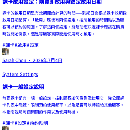
課卡啟用設定：購買即啟用與鎖定啟用日期
課卡的啟用日期是有效期開始計算的時間——到期日會根據課卡效期從
啟用日期起算。「啟用」區塊有兩個設定，控制啟用的時間點以及顧
客可以預約的範圍。了解這兩個設定，能幫助您決定課卡應該在購買
時就開始倒數，還是等顧客實際開始使用時才啟用。
#
課卡
#
啟用
#
設定
Sarah Chen
·
2026年7月4日
System Settings
課卡一般設定說明
每張課卡都有一組一般設定，控制顧客如何看到及使用它：從公開課
卡列表中隱藏、限制預約使用頻率，以及是否可以轉讓給其他顧客。
本指南說明每個開關的作用以及使用時機。
#
課卡
#
設定
#
預約限制