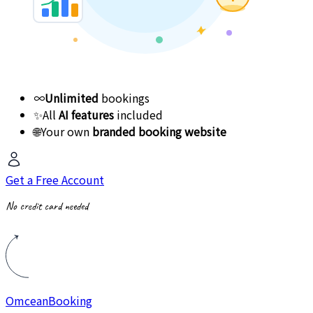
∞
Unlimited
bookings
✨
All
AI features
included
🌐
Your own
branded booking website
Get a Free Account
No credit card needed
Omcean
Booking