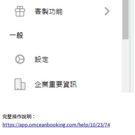
完整操作說明：
https://app.omceanbooking.com/help/10/23/74