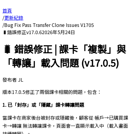
首頁
/
更新紀錄
/
Bug Fix Pass Transfer Clone Issues V1705
🐛
錯誤修正
v
17.0.6
2026年5月24日
🐛 錯誤修正 | 課卡「複製」與
「轉讓」載入問題 (v17.0.5)
發布者
JL
版本17.0.5修正了兩個課卡相關的問題，包含：
1. 已「封存」或「隱藏」課卡轉讓問題
當課卡在商家後台被封存或隱藏後，顧客從 帳戶→已購買課
卡→轉讓 無法轉讓課卡，頁面會一直顯示載入中（載入畫面
持續轉圈）。