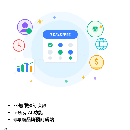
7 DAYS FREE
$
∞
無限
預訂次數
✨
所有
AI 功能
🌐
專屬
品牌預訂網站