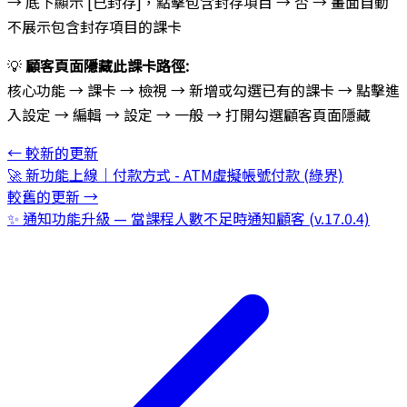
→ 底下顯示 [已封存]，點擊包含封存項目 → 否 → 畫面自動
不展示包含封存項目的課卡
💡
顧客頁面隱藏此課卡路徑:
核心功能 → 課卡 → 檢視 → 新增或勾選已有的課卡 → 點擊進
入設定 → 編輯 → 設定 → 一般 → 打開勾選顧客頁面隱藏
←
較新的更新
🚀 新功能上線｜付款方式 - ATM虛擬帳號付款 (綠界)
較舊的更新
→
✨ 通知功能升級 — 當課程人數不足時通知顧客 (v.17.0.4)